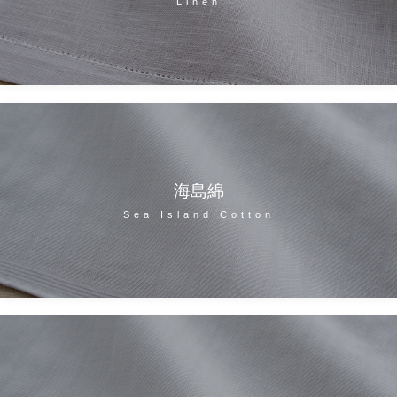
Linen
海島綿
Sea Island Cotton