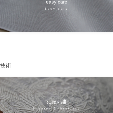
easy care
Easy care
技術
汕頭刺繍
Shantou Embroidery