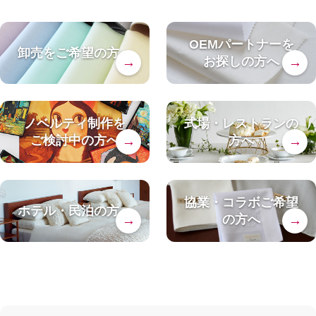
OEMパートナーを
卸売をご希望の方へ
お探しの方へ
→
→
ノベルティ制作を
式場・レストランの
ご検討中の方へ
方へ
→
→
協業・コラボご希望
ホテル・民泊の方へ
の方へ
→
→