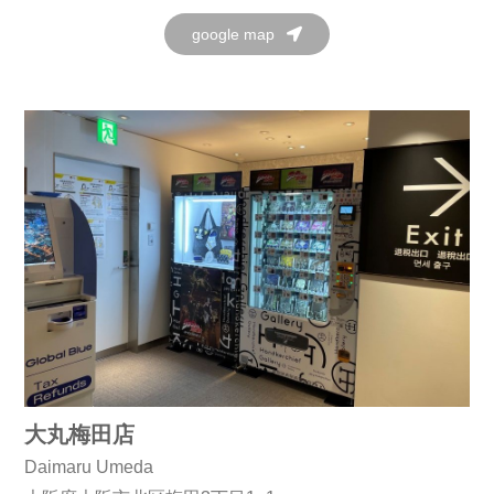
google map
大丸梅田店
Daimaru Umeda