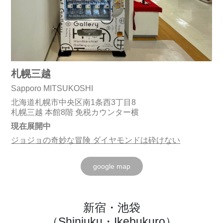
札幌三越
Sapporo MITSUKOSHI
北海道札幌市中央区南1条西3丁目8
札幌三越 本館8階 免税カウンター横
現在展開中
ジョジョの奇妙な冒険 ダイヤモンドは砕けない
google map
新宿・池袋
（Shinjuku・Ikebukuro）