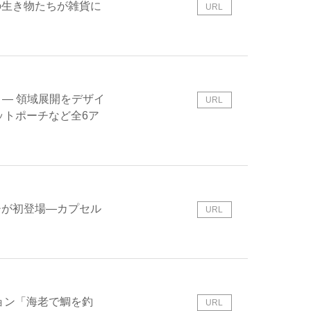
の生き物たちが雑貨に
URL
― 領域展開をデザイ
URL
ットポーチなど全6ア
ーチが初登場―カプセル
URL
ョン「海老で鯛を釣
URL