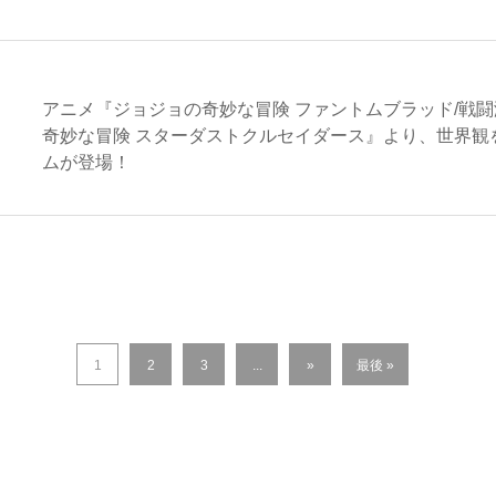
アニメ『ジョジョの奇妙な冒険 ファントムブラッド/戦
奇妙な冒険 スターダストクルセイダース』より、世界観
ムが登場！
1
2
3
...
»
最後 »