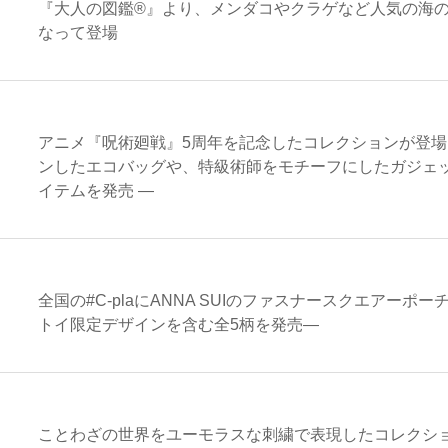
『大人の図鑑®︎』より、メンダコやクラゲなど人気の海
なって登場
アニメ『呪術廻戦』5周年を記念したコレクションが登場 
ンしたエコバッグや、特級術師をモチーフにしたガジェ
イテムを発売 ―
全国の#C-plaにANNA SUIのファスナースクエアーポ
トイ限定デザインを含む全5柄を発売―
ことわざの世界をユーモラスな刺繍で表現したコレクシ