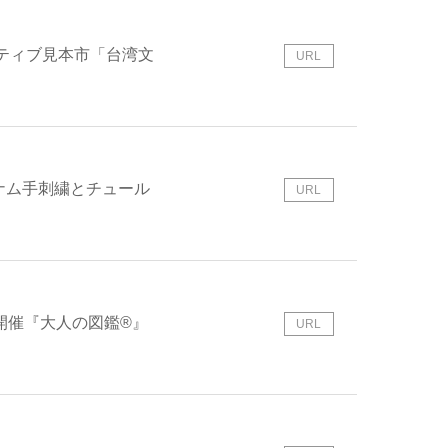
ティブ見本市「台湾文
URL
ナム手刺繍とチュール
URL
催『大人の図鑑®︎』
URL