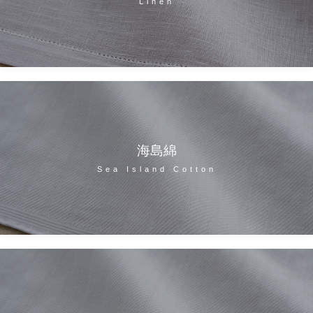
Linen
海島綿
Sea Island Cotton