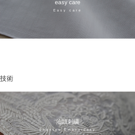
easy care
Easy care
技術
汕頭刺繍
Shantou Embroidery