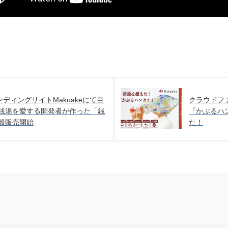
ディングサイトMakuakeにて目
クラウドファ
 銭湯を愛する開発者が作った「銭
『かぶるハ
一般販売開始
た！