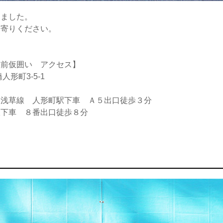
めました。
ち寄りください。
社前仮囲い アクセス】
人形町3-5-1
鉄浅草線 人形町駅下車 Ａ５出口徒歩３分
駅下車 ８番出口徒歩８分