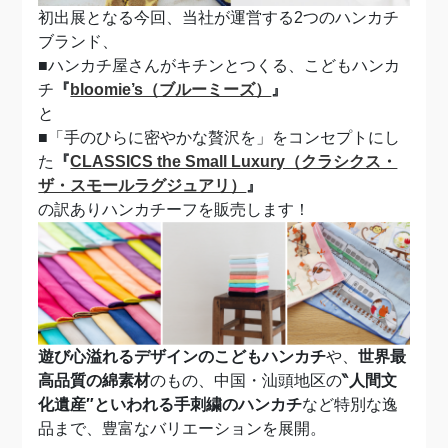
初出展となる今回、当社が運営する2つのハンカチ
ブランド、
■ハンカチ屋さんがキチンとつくる、こどもハンカ
チ
『
bloomie’s（ブルーミーズ）
』
と
■「手のひらに密やかな贅沢を」をコンセプトにし
た
『
CLASSICS the Small Luxury（クラシクス・
ザ・スモールラグジュアリ）
』
の訳ありハンカチーフを販売します！
遊び心溢れるデザインのこどもハンカチ
や、
世界最
高品質の綿素材
のもの、中国・汕頭地区の
‶人間文
化遺産″といわれる手刺繍のハンカチ
など特別な逸
品まで、豊富なバリエーションを展開。