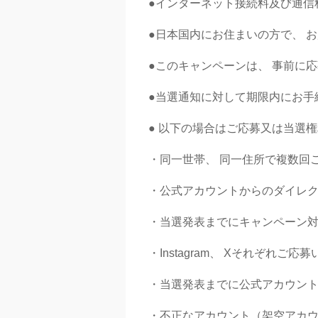
●インターネット接続料及び通信
●日本国内にお住まいの方で、
お
●このキャンペーンは、
事前に応
●当選通知に対して期限内にお手
●
以下の場合はご応募又は当選
・同一世帯、
同一住所で複数回
・公式アカウントからのダイレ
・当選発表までにキャンペーン対
・Instagram、
Xそれぞれご応募
・当選発表までに公式アカウン
・不正なアカウント（架空アカ