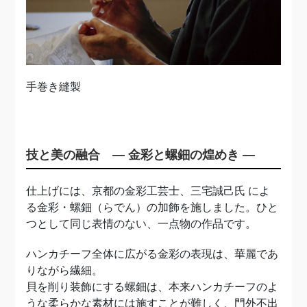
手巻き縫製
技と美の融合 ― 金彩と螺鈿の煌めき ―
仕上げには、京都の金彩工芸士、三宅誠己氏 によ
る金彩・螺鈿（らでん）の加飾を施しました。ひと
つとして同じ表情のない、一点物の作品です。
ハンカチーフ全体に広がる金彩の表現は、華麗であ
りながら繊細。
貝を削り装飾にする螺鈿は、本来ハンカチーフのよ
うな柔らかな素材には施すことが難しく、門外不出