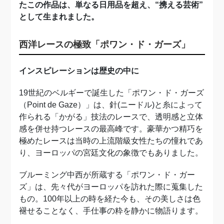
たこの作品は、単なる日用品を超え、“携える芸術”
として生まれました。
西洋レースの極致「ポワン・ド・ガーズ」
インスピレーションは歴史の中に
19世紀のベルギーで誕生した「ポワン・ド・ガーズ
（Point de Gaze）」は、針(ニードル)と糸によって
作られる「かがる」技法のレースで、透明感と立体
感を併せ持つレースの最高峰です。豪華かつ精巧を
極めたレースは当時の上流階級女性たちの憧れであ
り、ヨーロッパの宮廷文化の象徴でもありました。
ブルーミング中西が所蔵する「ポワン・ド・ガー
ズ」は、先々代がヨーロッパを訪れた際に蒐集した
もの。100年以上の時を経た今も、その美しさは色
褪せることなく、手仕事の粋を静かに物語ります。