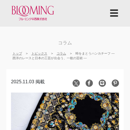
☰
コラム
トップ
トピックス
コラム
時をまとうハンカチーフ ―
西洋のレースと日本の工芸が出会う、一枚の芸術 ―
2025.11.03 掲載