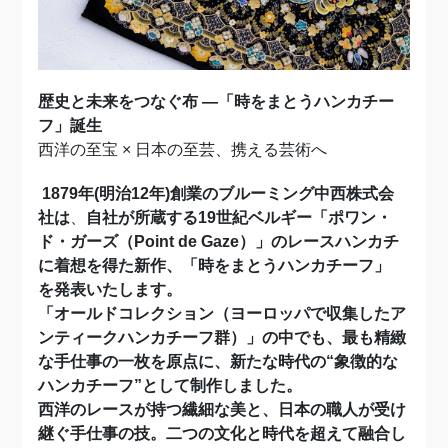
歴史と未来をつなぐ布 ―「時をまとうハンカチー
フ」誕生
西洋の至宝 × 日本の至芸、携える芸術へ
1879
年(明治12年)創業のブルーミング中西株式会
社は
、
自社が所蔵する19世紀ベルギー「ポワン・
ド・ガーズ
（Point de Gaze）
」のレースハンカチ
に着想を得た新作、「時をまとうハンカチーフ」
を発表いたします。
「オールドコレクション（ヨーロッパで収集したア
ンティークハンカチーフ群）」の中でも、最も精緻
な手仕事の一枚を原点に、新たな時代の“象徴的な
ハンカチーフ”として制作しました。
西洋のレースが持つ繊細な美と、日本の職人が受け
継ぐ手仕事の技。二つの文化と時代を超えて融合し