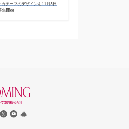
 ハンカチーフのデザインを11⽉3⽇
募集開始