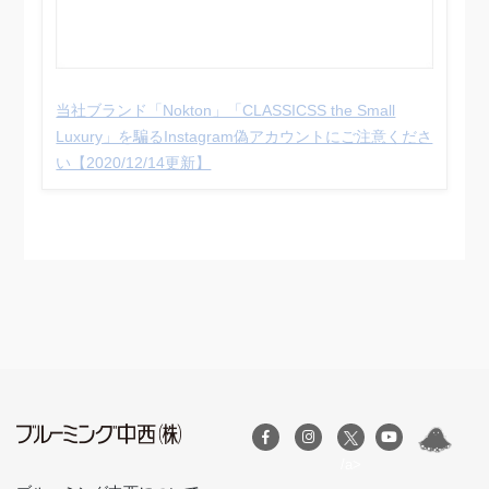
当社ブランド「Nokton」「CLASSICSS the Small
Luxury」を騙るInstagram偽アカウントにご注意くださ
い【2020/12/14更新】
/a>