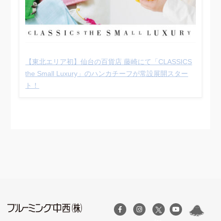
【東北エリア初】仙台の百貨店 藤崎にて「CLASSICS
the Small Luxury」のハンカチーフが常設展開スター
ト！