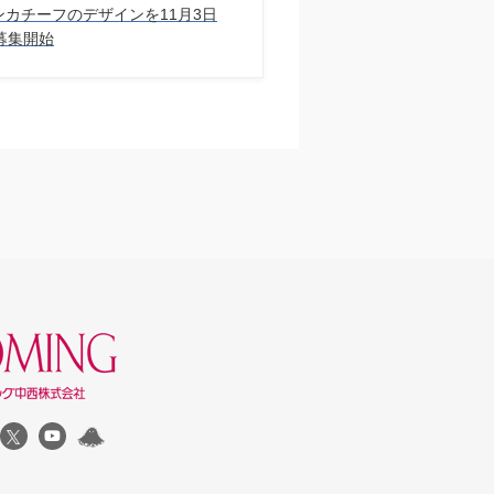
 ハンカチーフのデザインを11⽉3⽇
募集開始