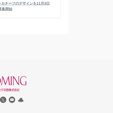
 ハンカチーフのデザインを11⽉3⽇
募集開始