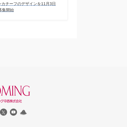
 ハンカチーフのデザインを11⽉3⽇
募集開始