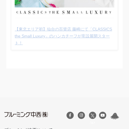
【東北エリア初】仙台の百貨店 藤崎にて「CLASSICS
the Small Luxury」のハンカチーフが常設展開スター
ト！
/a>