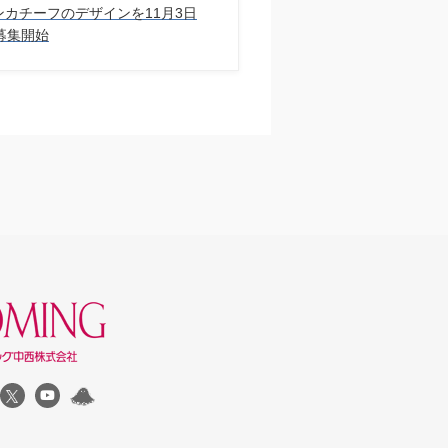
 ハンカチーフのデザインを11⽉3⽇
募集開始