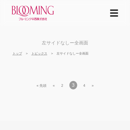
☰
左サイドなしー全画面
トップ
トピックス
左サイドなしー全画面
3
« 先頭
«
2
4
»