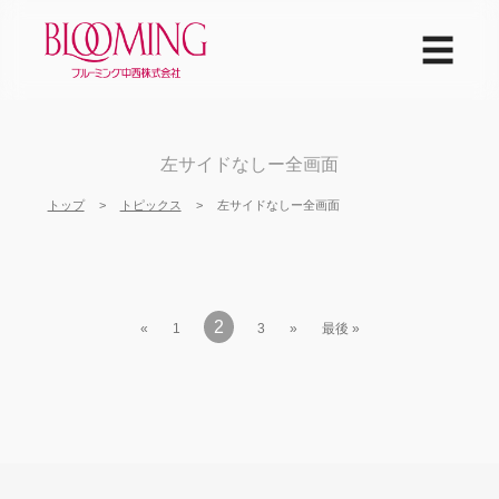
☰
左サイドなしー全画面
トップ
トピックス
左サイドなしー全画面
2
«
1
3
»
最後 »