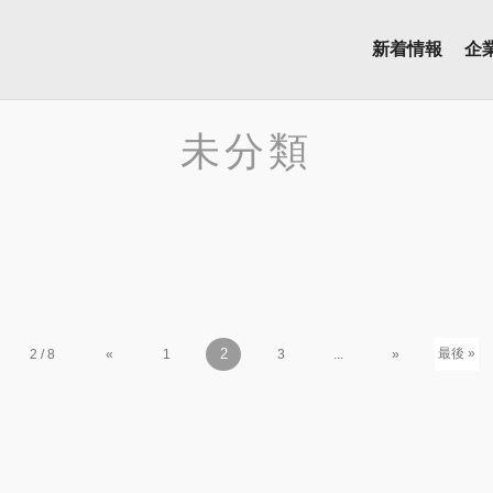
新着情報
企
未分類
2
最後 »
2 / 8
«
1
3
...
»