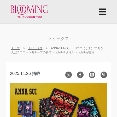
☰
トピックス
トップ
トピックス
ANNA SUIから、干支“午（うま）”にちな
んだユニコーンモチーフの新作ハンカチ＆タオルハンカチが登場
2025.11.26 掲載