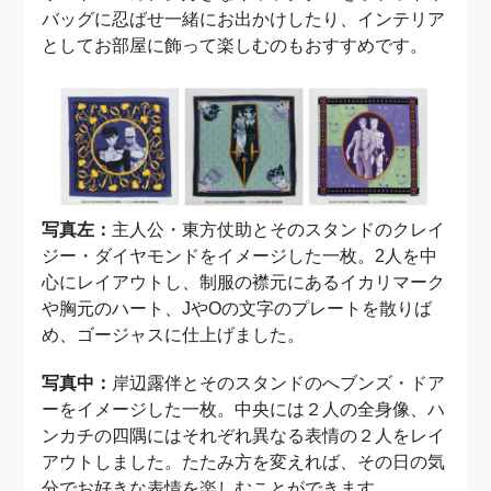
バッグに忍ばせ一緒にお出かけしたり、インテリア
としてお部屋に飾って楽しむのもおすすめです。
写真左：
主人公・東方仗助とそのスタンドのクレイ
ジー・ダイヤモンドをイメージした一枚。2人を中
心にレイアウトし、制服の襟元にあるイカリマーク
や胸元のハート、JやOの文字のプレートを散りば
め、ゴージャスに仕上げました。
写真中：
岸辺露伴とそのスタンドのへブンズ・ドア
ーをイメージした一枚。中央には２人の全身像、ハ
ンカチの四隅にはそれぞれ異なる表情の２人をレイ
アウトしました。たたみ方を変えれば、その日の気
分でお好きな表情を楽しむことができます。