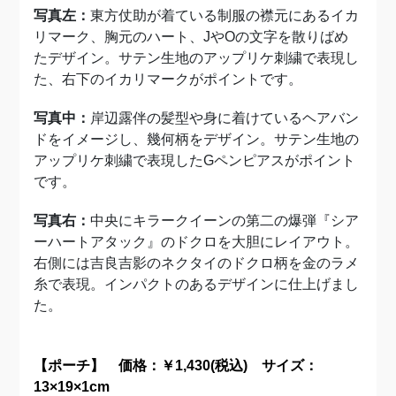
写真左：
東方仗助が着ている制服の襟元にあるイカ
リマーク、胸元のハート、JやOの文字を散りばめ
たデザイン。サテン生地のアップリケ刺繍で表現し
た、右下のイカリマークがポイントです。
写真中：
岸辺露伴の髪型や身に着けているヘアバン
ドをイメージし、幾何柄をデザイン。サテン生地の
アップリケ刺繍で表現したGペンピアスがポイント
です。
写真右：
中央にキラークイーンの第二の爆弾『シア
ーハートアタック』のドクロを大胆にレイアウト。
右側には吉良吉影のネクタイのドクロ柄を金のラメ
糸で表現。インパクトのあるデザインに仕上げまし
た。
【ポーチ】 価格：￥1,430(税込) サイズ：
13×19×1cm