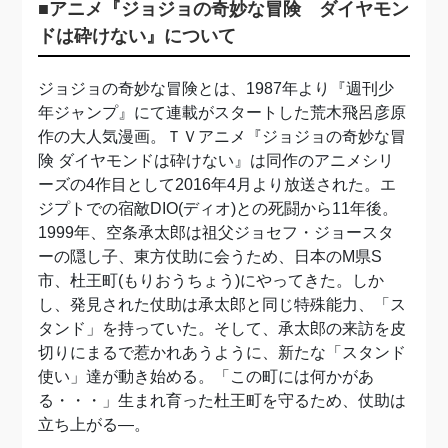
■
アニメ『ジョジョの奇妙な冒険 ダイヤモン
ドは砕けない』について
ジョジョの奇妙な冒険とは、1987年より『週刊少
年ジャンプ』にて連載がスタートした荒木飛呂彦原
作の大人気漫画。ＴＶアニメ『ジョジョの奇妙な冒
険 ダイヤモンドは砕けない』は同作のアニメシリ
ーズの4作目として2016年4月より放送された。エ
ジプトでの宿敵DIO(ディオ)との死闘から11年後。
1999年、空条承太郎は祖父ジョセフ・ジョースタ
ーの隠し子、東方仗助に会うため、日本のM県S
市、杜王町(もりおうちょう)にやってきた。しか
し、発見された仗助は承太郎と同じ特殊能力、「ス
タンド」を持っていた。そして、承太郎の来訪を皮
切りにまるで惹かれあうように、新たな「スタンド
使い」達が動き始める。「この町には何かがあ
る・・・」生まれ育った杜王町を守るため、仗助は
立ち上がる―。