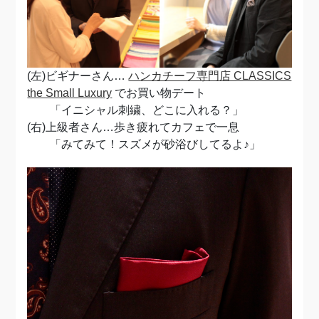
(左)ビギナーさん…
ハンカチーフ専門店 CLASSICS
the Small Luxury
でお買い物デート
「イニシャル刺繍、どこに入れる？」
(右)上級者さん…歩き疲れてカフェで一息
「みてみて！スズメが砂浴びしてるよ♪」